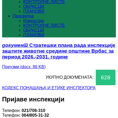
КОНТРОЛНЕ ЛИСТЕ
ОБРАСЦИ
ПЛАНОВИ
Просветна
Извештаји
КОНТРОЛНЕ ЛИСТЕ
ОБРАСЦИ
ПЛАНОВИ
документ
Стратешки плана рада инспекције
заштите животне средине општине Врбас за
период 2026.-2031. године
Преузми
(
docx,
86 KB
)
628
УКУПНО ДОКУМЕНАТА:
КОДЕКС ПОНАШАЊА И ЕТИКЕ ИНСПЕКТОРА
Пријаве инспекцији
Телефон:
021/706-310
Телефон:
064/805-31-32