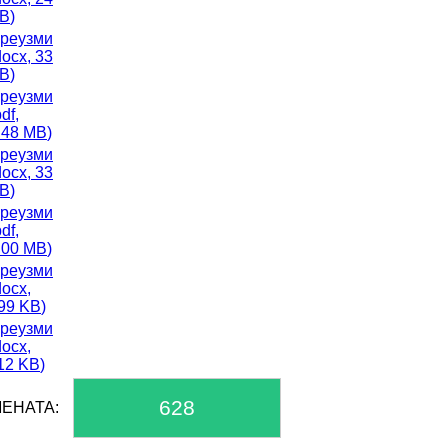
B
)
реузми
docx,
33
B
)
реузми
df,
.48 MB
)
реузми
docx,
33
B
)
реузми
df,
.00 MB
)
реузми
docx,
99 KB
)
реузми
docx,
12 KB
)
628
ЕНАТА: