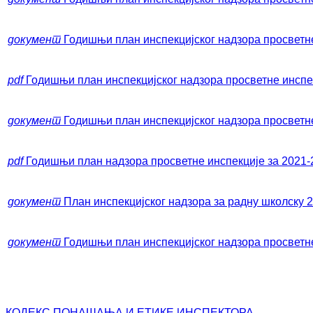
документ
Годишњи план инспекцијског надзора просветне
pdf
Годишњи план инспекцијског надзора просветне инсп
документ
Годишњи план инспекцијског надзора просветне
pdf
Годишњи план надзора просветне инспекције за 2021-
документ
План инспекцијског надзора за радну школску 2
документ
Годишњи план инспекцијског надзора просветне
КОДЕКС ПОНАШАЊА И ЕТИКЕ ИНСПЕКТОРА