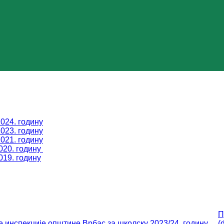
024. годину
023. годину
021. годину
020. годину
019. годину
П
 инспекције општине Врбас за школску 2023/24. годину
(